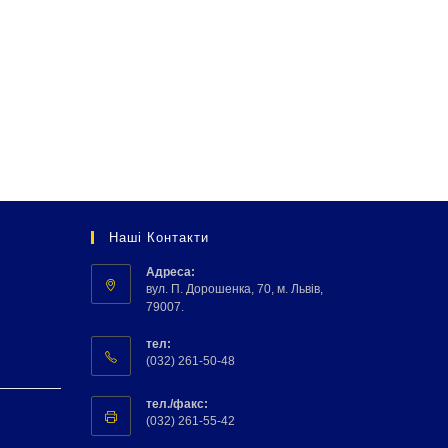
Наші Контакти
Адреса:
вул. П. Дорошенка, 70, м. Львів,
79007.
тел:
(032) 261-50-48
тел./факс:
(032) 261-55-42