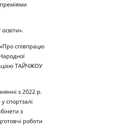
и преміями
освіти».
 «Про співпрацю
 Народної
ізацією ТАЙЧЖОУ
нянні з 2022 р.
 у спортзалі
бінети з
дготовчі роботи