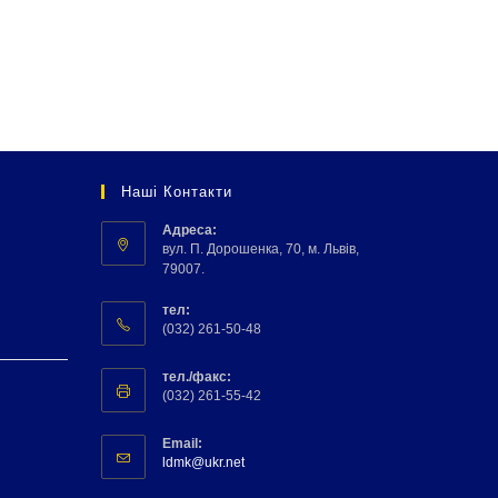
Наші Контакти
Адреса:
вул. П. Дорошенка, 70, м. Львів,
79007.
тел:
(032) 261-50-48
тел./факс:
(032) 261-55-42
Email:
ldmk@ukr.net