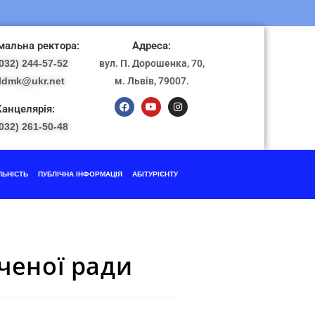
альна ректора:
Адреса:
032) 244-57-52
вул. П. Дорошенка, 70,
ldmk@ukr.net
м. Львів, 79007.
Канцелярія:
032) 261-50-48
ЛЬНІСТЬ
ПУБЛІЧНА ІНФОРМАЦІЯ
АБІТУРІЄНТУ
Вченої ради