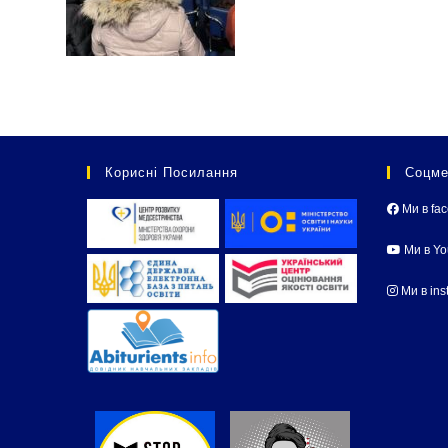
Корисні Посилання
Соцме
Ми в fa
Ми в Y
Ми в ins