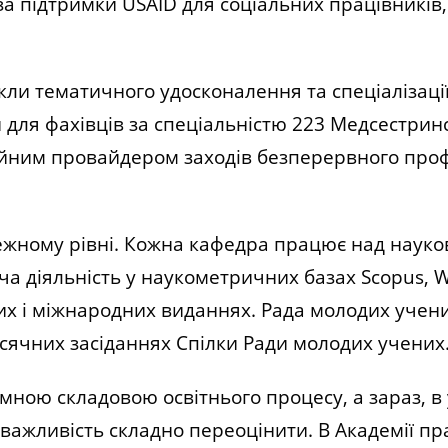
а підтримки USAID для соціальних працівників,
и тематичного удосконалення та спеціалізації
и для фахівців за спеціальністю 223 Медсестринс
ційним провайдером заходів безперервного про
ежному рівні. Кожна кафедра працює над наук
 діяльність у наукометричних базах Scopus, We
вих і міжнародних виданнях. Рада молодих учен
ісячних засіданнях Спілки Ради молодих учених
ною складовою освітнього процесу, а зараз, в
її важливість складно переоцінити. В Академії п