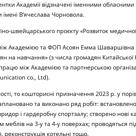
удентки Академії відзначені іменними обласним
и імені В’ячеслава Чорновола.
но-швейцарського проєкту «Розвиток медичної 
 між Академією та ФОП Асоян Емма Шаваршівна
дян на навчання» (з числа громадян Китайської
івпрацю між Академією та партнерською орган
ication co., Ltd).
ті, то кошторисні призначення 2023 р. у порів
Заплановано та виконано ряд робіт: встановлено
идор і гардеробну спортзалу; створено нові ка
 меблів на 3-у та 4-у поверхах; проводяться пі
і, реконструкція котельні тощо.