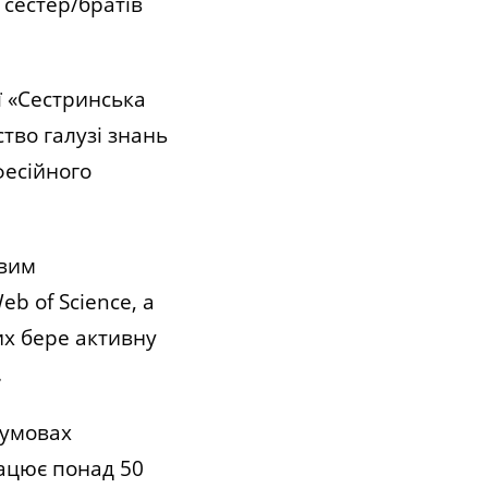
 сестер/братів
 «Сестринська
тво галузі знань
фесійного
овим
b of Science, а
их бере активну
.
 умовах
рацює понад 50