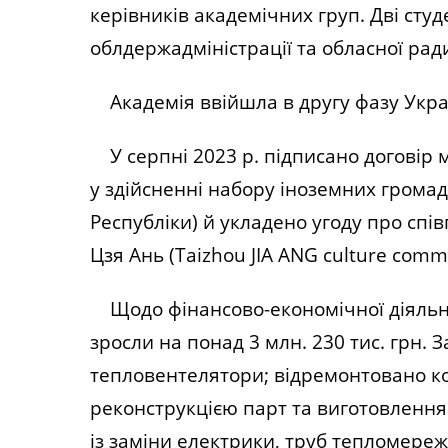
керівників академічних груп. Дві ст
облдержадміністрації та обласної рад
Академія ввійшла в другу фазу Украї
У серпні 2023 р. підписано договір
у здійсненні набору іноземних грома
Республіки) й укладено угоду про сп
Цзя Ань (Taizhou JIA ANG culture commun
Щодо фінансово-економічної діяльнос
зросли на понад 3 млн. 230 тис. грн. 
тепловентелятори; відремонтовано кор
реконструкцією парт та виготовленням
із заміни електрики, труб тепломереж