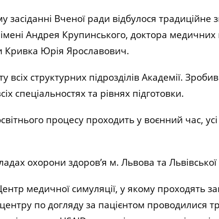
засіданні Вченої ради відбулося традиційне зв
 імені Андрея Крупинського, доктора медичних 
и Кривка Юрія Ярославович.
всіх структурних підрозділів Академії. Зроби
сіх спеціальностях та рівнях підготовки.
вітнього процесу проходить у воєнний час, усі
дах охорони здоров’я м. Львова та Львівської 
тр медичної симуляції, у якому проходять заня
о центру по догляду за пацієнтом проводилися т