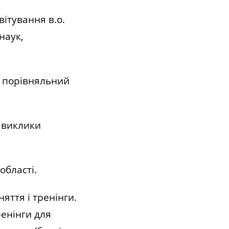
ітування в.о.
наук,
в порівняльний
 виклики
області.
ття і тренінги.
ренінги для