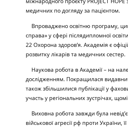
міжнародного проєкту PROJECT HOPE з
медичних по догляду за пацієнтом.
Впроваджено освітню програму, цикл
справа» у сфері післядипломної освіт
22 Охорона здоров’я. Академія є офі
розвитку лікарів та медичних сестер.
Наукова робота в Академії – на нал
дослідженням. Покращилася видавнича
також збільшилися публікації у фахо
участь у регіональних зустрічах, щом
Виховна робота завжди була невід’єм
військової агресії рф проти України, 