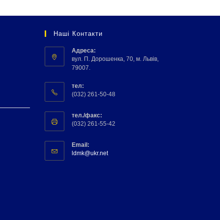
Наші Контакти
Адреса:
вул. П. Дорошенка, 70, м. Львів,
79007.
тел:
(032) 261-50-48
тел./факс:
(032) 261-55-42
Email:
ldmk@ukr.net