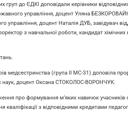
 груп до ЄДКІ доповідали керівники відповідних 
державного управління, доцент Уляна БЕЗКОРОВАЙ
ого управління, доцент Наталія ДУБ, завідувач ві
ректор з навчальної роботи, кандидат хімічних 
тань.
в медсестринства (група II МС-31) доповіла про
их наук, доцент Оксана СТОКОЛОС-ВОРОНЧУК.
ення про формування м’яких навичок учасників 
ня кваліфікації з відповідними кредитами педаго