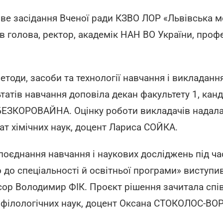
ве засідання Вченої ради КЗВО ЛОР «Львівська м
ив голова, ректор, академік НАН ВО України, проф
тоди, засоби та технології навчання і викладанн
атів навчання доповіла декан факультету 1, канд
БЕЗКОРОВАЙНА. Оцінку роботи викладачів надала
ат хімічних наук, доцент Лариса СОЙКА.
оєднання навчання і наукових досліджень під час
до спеціальності й освітньої програми» виступи
сор Володимир ФІК. Проєкт рішення зачитала спі
т філологічних наук, доцент Оксана СТОКОЛОС-В