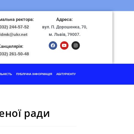
альна ректора:
Адреса:
032) 244-57-52
вул. П. Дорошенка, 70,
ldmk@ukr.net
м. Львів, 79007.
Канцелярія:
032) 261-50-48
ЛЬНІСТЬ
ПУБЛІЧНА ІНФОРМАЦІЯ
АБІТУРІЄНТУ
еної ради