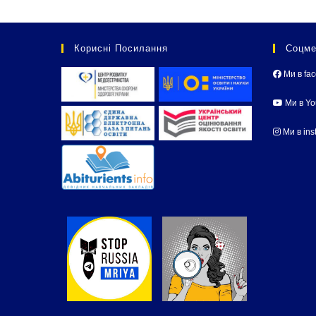
Корисні Посилання
Соцме
Ми в fa
Ми в Y
Ми в ins