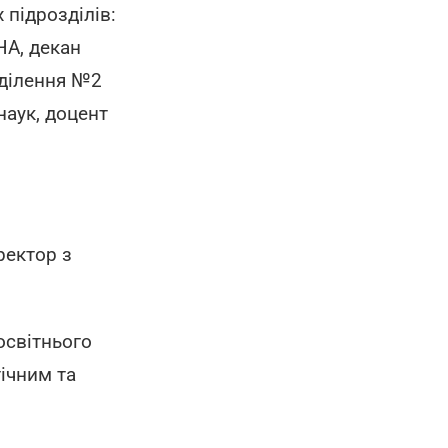
підрозділів:
НА, декан
дділення №2
наук, доцент
ректор з
освітнього
гічним та