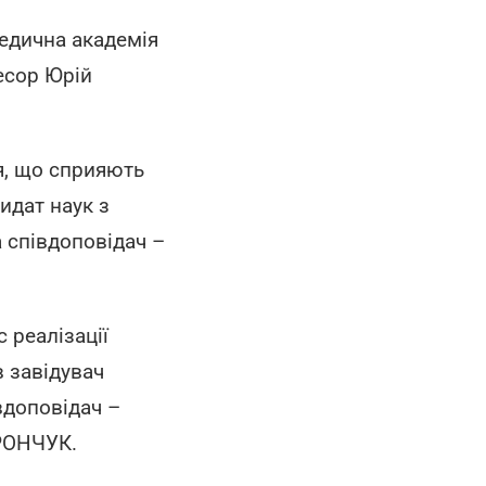
едична академія
есор Юрій
я, що сприяють
идат наук з
 співдоповідач –
 реалізації
в завідувач
вдоповідач –
ОРОНЧУК.