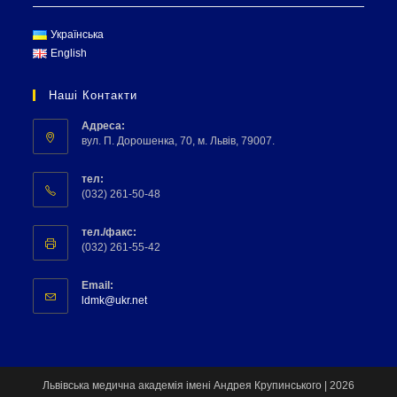
Українська
English
Наші Контакти
Адреса:
вул. П. Дорошенка, 70, м. Львів, 79007.
тел:
(032) 261-50-48
тел./факс:
(032) 261-55-42
Email:
ldmk@ukr.net
Львівська медична академія імені Андрея Крупинського | 2026