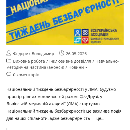
Федорик Володимир
26.05.2026
Виховна робота
/
Інклюзивне дозвілля
/
Навчально-
методична частина (анонси)
/
Новини
0 коментарів
Національний тиждень безбар’єрності у ЛМА: будуємо
простір рівних можливостей разом! 🤝✨Друзі, у
Львівській медичній академії (ЛМА) стартував
Національний тиждень безбар’єрності! Це важлива подія
для нашої спільноти, адже безбар’єрність — це…