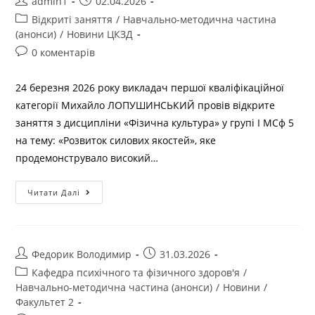
admin1
02.04.2026
Відкриті заняття
/
Навчально-методична частина
(анонси)
/
Новини ЦКЗД
0 коментарів
24 березня 2026 року викладач першої кваліфікаційної
категорії Михайло ЛОПУШИНСЬКИЙ провів відкрите
заняття з дисципліни «Фізична культура» у групі І МСф 5
на тему: «Розвиток силових якостей», яке
продемонструвало високий…
Читати Далі
Федорик Володимир
31.03.2026
Кафедра психічного та фізичного здоров'я
/
Навчально-методична частина (анонси)
/
Новини
/
Факультет 2