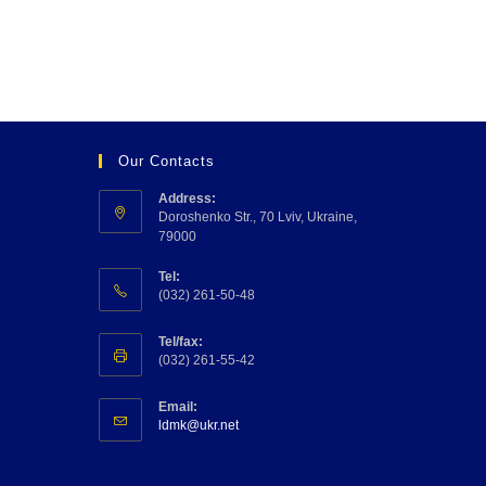
Our Contacts
Address:
Doroshenko Str., 70 Lviv, Ukraine,
79000
Tel:
(032) 261-50-48
Tel/fax:
(032) 261-55-42
Email:
ldmk@ukr.net