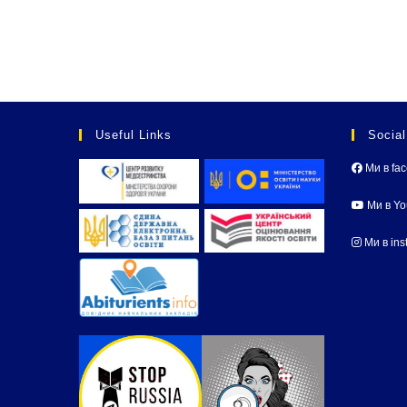
Useful Links
Socia
Ми в fa
Ми в Y
Ми в ins