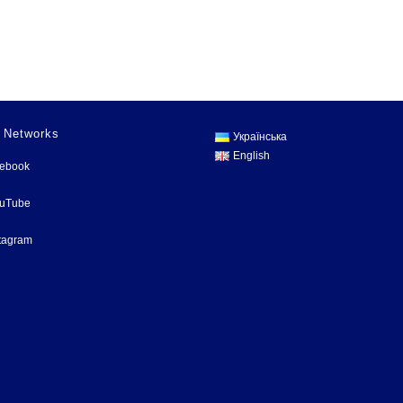
l Networks
Українська
English
cebook
ouTube
tagram